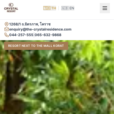
🇹🇭 TH
|
🇬🇧 EN
1268/1 ถ.มิตรภาพ, โคราช
enquiry@the-crystalresidence.com
|
044-257-555
065-632-9868
คริสตัล รีสอร์ท โคราช — ที่พักใจกลางเมืองนครราชสีมา ใกล้เ
RESORT NEXT TO THE MALL KORAT