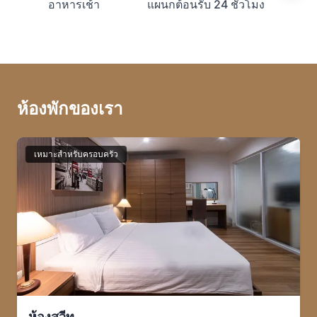
อาหารเช้า
แผนกต้อนรับ 24 ชั่วโมง
บ
ห้องพักของเรา
เหมาะสำหรับครอบครัว
ห้องสวีท