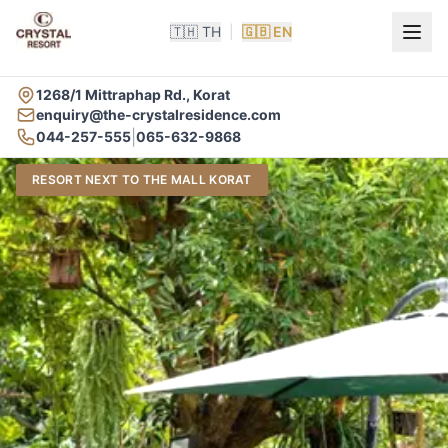
🇹🇭 TH
|
🇬🇧 EN
1268/1 Mittraphap Rd., Korat
enquiry@the-crystalresidence.com
|
044-257-555
065-632-9868
RESORT NEXT TO THE MALL KORAT