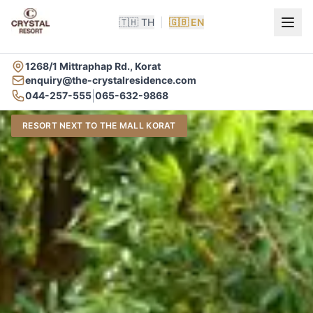
🇹🇭 TH
|
🇬🇧 EN
1268/1 Mittraphap Rd., Korat
enquiry@the-crystalresidence.com
|
044-257-555
065-632-9868
RESORT NEXT TO THE MALL KORAT