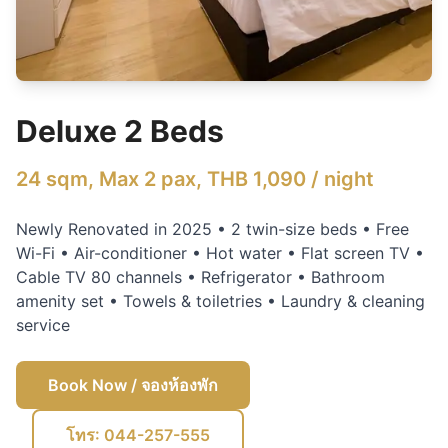
Deluxe 2 Beds
24 sqm, Max 2 pax, THB 1,090 / night
Newly Renovated in 2025 • 2 twin-size beds • Free
Wi-Fi • Air-conditioner • Hot water • Flat screen TV •
Cable TV 80 channels • Refrigerator • Bathroom
amenity set • Towels & toiletries • Laundry & cleaning
service
Book Now
/ จองห้องพัก
โทร: 044-257-555